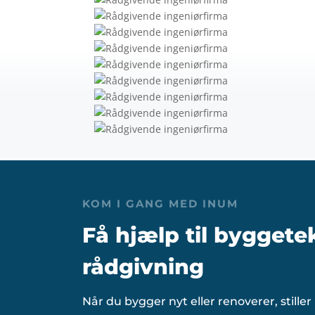
KOM I GANG MED INUM
Få hjælp til byggete
rådgivning
Når du bygger nyt eller renoverer, stil