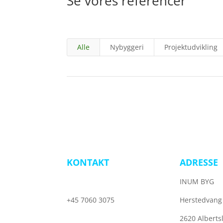
Se vores referencer
Alle
Nybyggeri
Projektudvikling
KONTAKT
ADRESSE
kontakt@inum-byg.dk
INUM BYG
+45 7060 3075
Herstedvang 
2620 Alberts