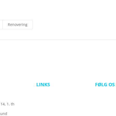
Renovering
LINKS
FØLG OS
Rådgivning
Entreprenør
14, 1. th
Referencer
lund