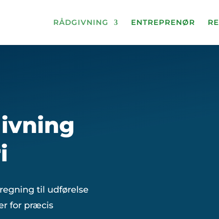
RÅDGIVNING
ENTREPRENØR
RE
ivning
i
eregning til udførelse
r for præcis